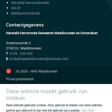
Hersteld hervormde kerk
HHJO
Meldpuntmisbruik
Contactgegevens
Hersteld Hervormde Gemeente Waddinxveen en Omstreken
Groensvoorde 3
2742 DJ Waddinxveen
T
0182 - 239 626
E
scribahhgwaddinxveen@outlook.com
© 2026 - HHG Waddixveen
Privacystatement
Deze website maakt gebruik van
cookies
Deze website gebruikt cookies. Door gebruik te maken van deze website,
geef je aan akkoord te zijn met het gebruik van cookies.
Lees meer