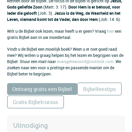
kennen door de Bijbel. De focus in de Bijbel is gericht op
Jezus,
Gods geliefde Zoon
(Matt. 3: 17).
Door Hem is er behoud, voor
ieder die gelooft
(Joh. 3).
Jezus is de Weg, de Waarheid en het
Leven, niemand komt tot de Vader, dan door Hem
(Joh. 14: 6).
Wilt u de Bijbel ook lezen, maar heeft u er geen? Vraag
hier
een
gratis Bijbel aan in uw moedertaal.
Vindt u de Bijbel een moeilijk boek? Weet u er niet goed raad
mee? Wij willen u graag helpen bij het lezen en begrijpen van de
Bijbel. Stuur een mail naar
evangeliewoord@outlook.com
. We
zoeken naar een voor u prettige en passende manier om de
Bijbel beter te begrijpen.
Ontvang gratis een Bijbel
Bijbelleestips
Gratis Bijbelcursus
Uitnodiging