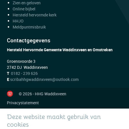
Zien en geloven
Online bijbel
Hersteld hervormde kerk
HHJO
Meldpuntmisbruik
Contactgegevens
Hersteld Hervormde Gemeente Waddinxveen en Omstreken
Groensvoorde 3
2742 DJ Waddinxveen
T
0182 - 239 626
E
scribahhgwaddinxveen@outlook.com
© 2026 - HHG Waddixveen
Privacystatement
Deze website maakt gebruik van
cookies