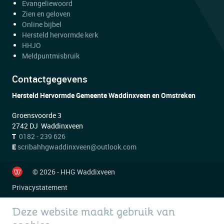
Evangeliewoord
Zien en geloven
Online bijbel
Hersteld hervormde kerk
HHJO
Meldpuntmisbruik
Contactgegevens
Hersteld Hervormde Gemeente Waddinxveen en Omstreken
Groensvoorde 3
2742 DJ Waddinxveen
T
0182 - 239 626
E
scribahhgwaddinxveen@outlook.com
© 2026 - HHG Waddixveen
Privacystatement
Deze website maakt gebruik van