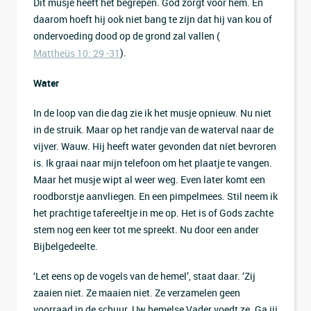
Dit musje heeft het begrepen. God zorgt voor hem. En
daarom hoeft hij ook niet bang te zijn dat hij van kou of
ondervoeding dood op de grond zal vallen (
).
Mattheüs 10: 29 -31
Water
In de loop van die dag zie ik het musje opnieuw. Nu niet
in de struik. Maar op het randje van de waterval naar de
vijver. Wauw. Hij heeft water gevonden dat níet bevroren
is. Ik graai naar mijn telefoon om het plaatje te vangen.
Maar het musje wipt al weer weg. Even later komt een
roodborstje aanvliegen. En een pimpelmees. Stil neem ik
het prachtige tafereeltje in me op. Het is of Gods zachte
stem nog een keer tot me spreekt. Nu door een ander
Bijbelgedeelte.
‘Let eens op de vogels van de hemel’, staat daar. ‘Zij
zaaien niet. Ze maaien niet. Ze verzamelen geen
voorraad in de schuur. Uw hemelse Vader voedt ze. Ga jij