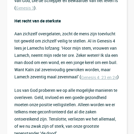
van God, Die de Schepper en Bewaarder van het leven is
(
).
Genesis 3
Het recht van de sterkste
Aan zichzelf overgelaten, zocht de mens zijn toevlucht
tot geweld om zichzelf veilig te stellen. Al in Genesis 4
lees je Lamechs lofzang: ‘Hoor mijn stem, vrouwen van
Lamech, neemt mijn rede ter ore. Zeker weten! Ik sla een
man dood om een wond, en een jonge kerel om een buil.
Want Kaïn zal zevenvoudig gewroken worden, maar
Lamech zeventig maal zevenmaal’ (
)
Genesis 4: 23 en 24
Los van God proberen we op alle mogelijke manieren te
overleven. Geld, invloed en een goede gezondheid
moeten onze positie veiligstellen. Alleen worden we er
telkens mee geconfronteerd dat al die zaken
ontoereikend zijn. Tenslotte, verliezen we het allemaal,
of we nu zwak zijn of sterk, van onze grootste
tegenstander ‘de dood’.