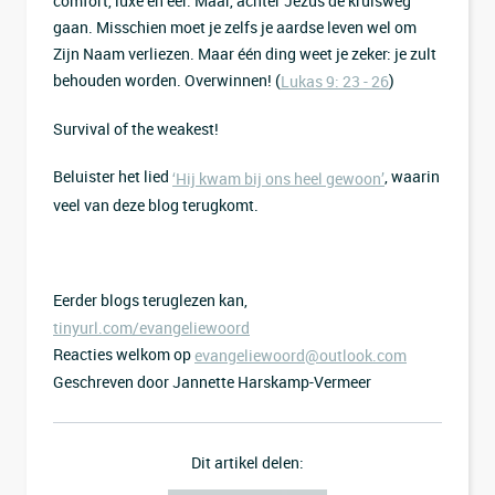
comfort, luxe en eer. Maar, achter Jezus de kruisweg
gaan. Misschien moet je zelfs je aardse leven wel om
Zijn Naam verliezen. Maar één ding weet je zeker: je zult
behouden worden. Overwinnen! (
)
Lukas 9: 23 - 26
Survival of the weakest!
Beluister het lied
, waarin
‘Hij kwam bij ons heel gewoon’
veel van deze blog terugkomt.
Eerder blogs teruglezen kan,
tinyurl.com/evangeliewoord
Reacties welkom op
evangeliewoord@outlook.com
Geschreven door Jannette Harskamp-Vermeer
Dit artikel delen: