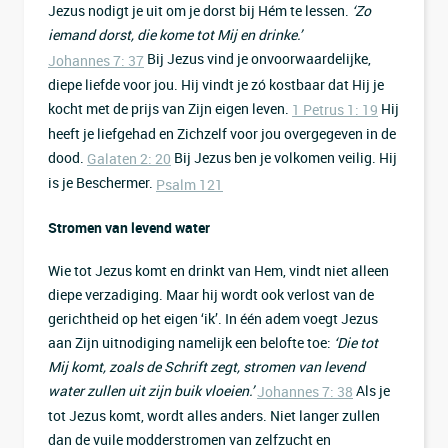
Jezus nodigt je uit om je dorst bij Hém te lessen.
‘Zo
iemand dorst, die kome tot Mij en drinke.’
Bij Jezus vind je onvoorwaardelijke,
Johannes 7: 37
diepe liefde voor jou. Hij vindt je zó kostbaar dat Hij je
kocht met de prijs van Zijn eigen leven.
Hij
1 Petrus 1: 19
heeft je liefgehad en Zichzelf voor jou overgegeven in de
dood.
Bij Jezus ben je volkomen veilig. Hij
Galaten 2: 20
is je Beschermer.
Psalm 121
Stromen van levend water
Wie tot Jezus komt en drinkt van Hem, vindt niet alleen
diepe verzadiging. Maar hij wordt ook verlost van de
gerichtheid op het eigen ‘ik’. In één adem voegt Jezus
aan Zijn uitnodiging namelijk een belofte toe:
‘Die tot
Mij komt, zoals de Schrift zegt, stromen van levend
water zullen uit zijn buik vloeien.’
Als je
Johannes 7: 38
tot Jezus komt, wordt alles anders. Niet langer zullen
dan de vuile modderstromen van zelfzucht en