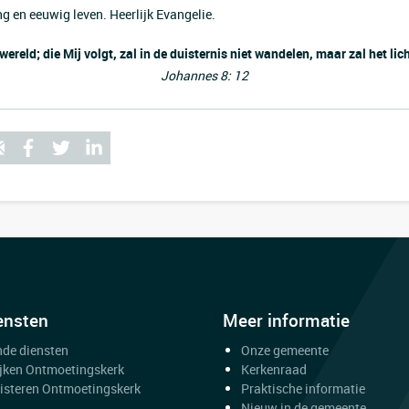
ng en eeuwig leven. Heerlijk Evangelie.
 wereld; die Mij volgt, zal in de duisternis niet wandelen, maar zal het lic
Johannes 8: 12
ensten
Meer informatie
de diensten
Onze gemeente
ijken Ontmoetingskerk
Kerkenraad
uisteren Ontmoetingskerk
Praktische informatie
Nieuw in de gemeente