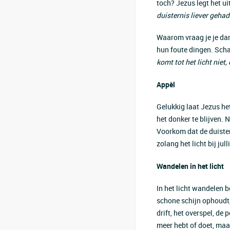
toch? Jezus legt het uit
duisternis liever gehad
Waarom vraag je je dan 
hun foute dingen. Scha
komt tot het licht niet
Appèl
Gelukkig laat Jezus het
het donker te blijven. Ne
Voorkom dat de duistern
zolang het licht bij jull
Wandelen in het licht
In het licht wandelen be
schone schijn ophoudt, 
drift, het overspel, de 
meer hebt of doet, maar