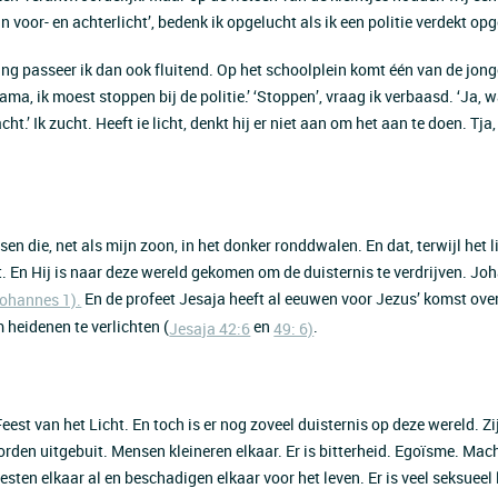
an voor- en achterlicht’, bedenk ik opgelucht als ik een politie verdekt opg
ting passeer ik dan ook fluitend. Op het schoolplein komt één van de jon
ma, ik moest stoppen bij de politie.’ ‘Stoppen’, vraag ik verbaasd. ‘Ja, w
ht.’ Ik zucht. Heeft ie licht, denkt hij er niet aan om het aan te doen. Tja,
sen die, net als mijn zoon, in het donker ronddwalen. En dat, terwijl het l
t. En Hij is naar deze wereld gekomen om de duisternis te verdrijven. Jo
En de profeet Jesaja heeft al eeuwen voor Jezus’ komst ove
ohannes 1).
heidenen te verlichten (
en
.
Jesaja 42:6
49: 6)
eest van het Licht. En toch is er nog zoveel duisternis op deze wereld. Zij
orden uitgebuit. Mensen kleineren elkaar. Er is bitterheid. Egoïsme. Mac
sten elkaar al en beschadigen elkaar voor het leven. Er is veel seksueel