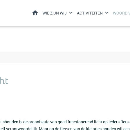
HOME
WIE ZIJN WIJ
ACTIVITEITEN
WOORD V
cht
ishouden is de organisatie van goed functionerend licht op ieders fiets 
zelf verantwoordelijk. Maar op de fietsen van de kleintjes houden wij een o