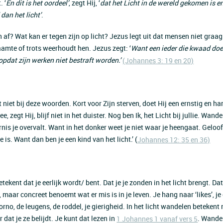
. ‘
En dit is het oordeel’
, zegt Hij, ‘
dat het Licht in de wereld gekomen is 
 dan het licht’
.
af? Wat kan er tegen zijn op licht? Jezus legt uit dat mensen niet graag
amte of trots weerhoudt hen. Jezus zegt: ‘
Want een ieder die kwaad doet
, opdat zijn werken niet bestraft worden.’
(Johannes 3: 19 en 20)
 niet bij deze woorden. Kort voor Zijn sterven, doet Hij een ernstig en har
e, zegt Hij, blijf niet in het duister. Nog ben Ik, het Licht bij jullie. Wande
is je overvalt. Want in het donker weet je niet waar je heengaat. Geloof 
ie is. Want dan ben je een kind van het licht.’ (
Johannes 12: 35 en 36)
tekent dat je eerlijk wordt/ bent. Dat je je zonden in het licht brengt. Dat
maar concreet benoemt wat er mis is in je leven. Je hang naar ‘likes’, je
porno, de leugens, de roddel, je gierigheid. In het licht wandelen betekent
 dat je ze belijdt. Je kunt dat lezen in
. Wandel
1 Johannes 1 vanaf vers 5