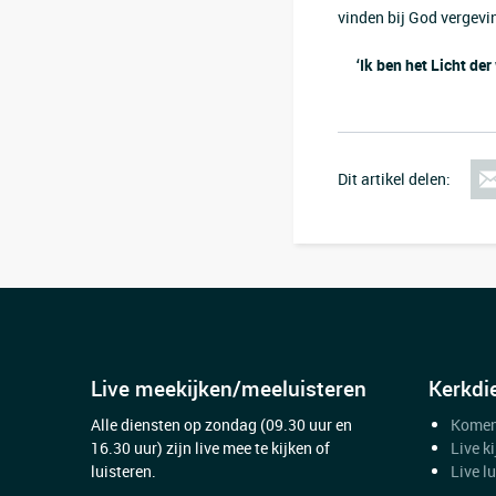
vinden bij God vergevi
‘Ik ben het Licht der
Dit artikel delen:
Live meekijken/meeluisteren
Kerkdi
Alle diensten op zondag (09.30 uur en
Komen
16.30 uur) zijn live mee te kijken of
Live k
luisteren.
Live l