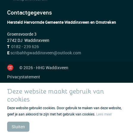
Contactgegevens
Hersteld Hervormde Gemeente Waddinxveen en Omstreken
Groensvoorde 3
2742 DJ Waddinxveen
T
0182 - 239 626
E
scribahhgwaddinxveen@outlook.com
© 2026 - HHG Waddixveen
Privacystatement
Deze website maakt gebruik van
cookies
Deze website gebruikt cookies. Door gebruik te maken van deze website,
geef je aan akkoord te zijn met het gebruik van cookies.
Lees meer
Sluiten