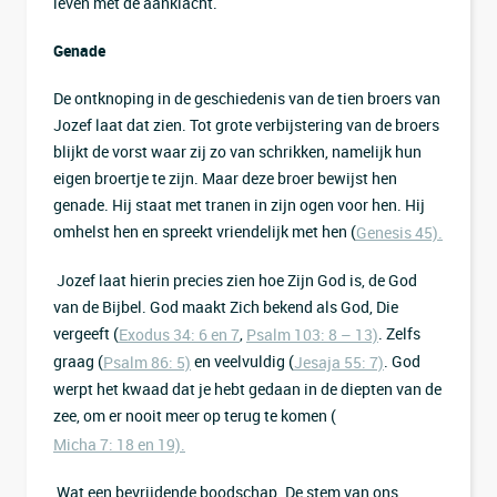
leven met de aanklacht.
Genade
De ontknoping in de geschiedenis van de tien broers van
Jozef laat dat zien. Tot grote verbijstering van de broers
blijkt de vorst waar zij zo van schrikken, namelijk hun
eigen broertje te zijn. Maar deze broer bewijst hen
genade. Hij staat met tranen in zijn ogen voor hen. Hij
omhelst hen en spreekt vriendelijk met hen (
Genesis 45).
Jozef laat hierin precies zien hoe Zijn God is, de God
van de Bijbel. God maakt Zich bekend als God, Die
vergeeft (
,
. Zelfs
Exodus 34: 6 en 7
Psalm 103: 8 – 13)
graag (
en veelvuldig (
. God
Psalm 86: 5)
Jesaja 55: 7)
werpt het kwaad dat je hebt gedaan in de diepten van de
zee, om er nooit meer op terug te komen (
Micha 7: 18 en 19).
Wat een bevrijdende boodschap. De stem van ons