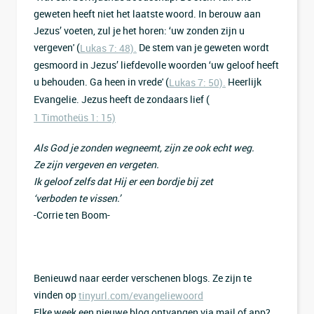
geweten heeft niet het laatste woord. In berouw aan
Jezus’ voeten, zul je het horen: ‘uw zonden zijn u
vergeven' (
De stem van je geweten wordt
Lukas 7: 48).
gesmoord in Jezus’ liefdevolle woorden ‘uw geloof heeft
u behouden. Ga heen in vrede' (
Heerlijk
Lukas 7: 50).
Evangelie. Jezus heeft de zondaars lief (
1 Timotheüs 1: 15)
Als God je zonden wegneemt, zijn ze ook echt weg.
Ze zijn vergeven en vergeten.
Ik geloof zelfs dat Hij er een bordje bij zet
‘verboden te vissen.’
-Corrie ten Boom-
Benieuwd naar eerder verschenen blogs. Ze zijn te
vinden op
tinyurl.com/evangeliewoord
Elke week een nieuwe blog ontvangen via mail of app?