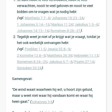
verwachten, nooit te veel geloven en nooit te veel
bidden om te vragen wat je nodig hebt
(vgl.
;
;
Mattheüs 7:7–8
Johannes 16:23–24
;
;
;
1 Johannes 5:14–15
Markus 11:24
Jakobus 1:5–6
;
)
.
Johannes 14:13–14
Romeinen 8:26–27
Tegelijk weet je niet of je krijgt wat je vraagt, totdat je
het ook werkelijk ontvangen hebt
(vgl.
;
;
Prediker 11:5
Jesaja 55:8–9
;
;
;
2 Korinthe 12:8–9
Mattheüs 26:39
Hebreeën 11:13
;
;
;
Romeinen 8:24–25
Jakobus 5:7–8
Psalm 27:14
)
.
Spreuken 20:24
Samengevat:
“De wind waait waarheen hij wil; u hoort zijn geluid,
maar u weet niet waar hij vandaan komt en waar hij
heen gaat.”
(
)
Johannes 3:8