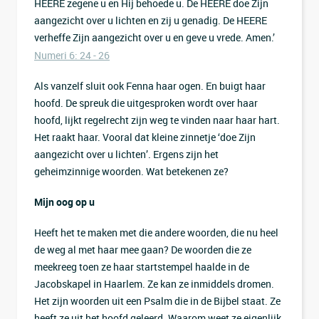
HEERE zegene u en Hij behoede u. De HEERE doe Zijn
aangezicht over u lichten en zij u genadig. De HEERE
verheffe Zijn aangezicht over u en geve u vrede. Amen.’
Numeri 6: 24 - 26
Als vanzelf sluit ook Fenna haar ogen. En buigt haar
hoofd. De spreuk die uitgesproken wordt over haar
hoofd, lijkt regelrecht zijn weg te vinden naar haar hart.
Het raakt haar. Vooral dat kleine zinnetje ‘doe Zijn
aangezicht over u lichten’. Ergens zijn het
geheimzinnige woorden. Wat betekenen ze?
Mijn oog op u
Heeft het te maken met die andere woorden, die nu heel
de weg al met haar mee gaan? De woorden die ze
meekreeg toen ze haar startstempel haalde in de
Jacobskapel in Haarlem. Ze kan ze inmiddels dromen.
Het zijn woorden uit een Psalm die in de Bijbel staat. Ze
heeft ze uit het hoofd geleerd. Waarom weet ze eigenlijk