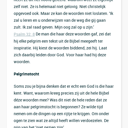
zelf niet. Ze is helemaal niet gelovig. Niet christelijk
opgevoed ook. Maar ze kan de woorden niet loslaten. ‘Ik
zal u leren en u onderwijzen van de weg die gij gaan
zult. Ik zal raad geven. Mijn oog zal op u zijn.’
De man die haar deze woorden gaf, zei dat
Psalm 32: 8
hij elke pelgrim een tekst uit de Bijbel meegeeft ter
inspiratie. Hij kiest de woorden biddend, zei hij. Laat
zich daarbij leiden door God. Voor haar had hij deze
woorden.
Pelgrimstocht
Soms zou je bijna denken dat er echt een God is die haar
kent. Want, waarom kreeg precies zij uit de hele Bijbel
déze woorden mee? Was dit niet de hele reden dat ze
aan haar pelgrimstocht is begonnen? Ze wilde tijd
nemen om de dingen op een rijtje te krijgen. Om onder
ogen te zien wat ze altijd heeft willen verdoezelen. De
pijn van het ‘niet gezien zijn’.